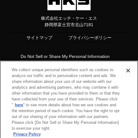
株式会社エッチ・ケー・エス
静岡県富士宮市北山7181
サイトマップ
プライバシーポリシー
Do Not Sell or Share My Personal Information
Copyright© 1997 HKS Co., Ltd. all rights reserved.
We collect unique personal identifiers such as cookies to
analyze our traffic and to personalize content and ads. We
share information about your use of our website with our
analytics and advertising partners, who may combine it with
other information that you have provided to them or that they
have collected from your use of their services. Please click
"
here
" to see more details about how we use cookies and
the retention period of each cookie. You have the right to opt
out of our sharing of your information with our partners.
Please click [Do Not Sell or Share My Personal Information]
to exercise your right.
Privacy Policy