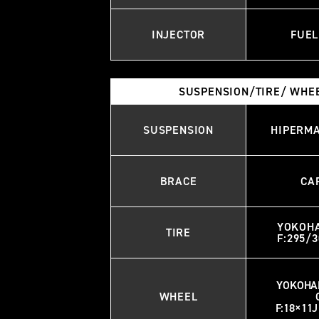
INJECTOR
FUEL
SUSPENSION/TIRE/ WHE
SUSPENSION
HIPERMA
BRACE
CA
YOKOH
TIRE
F:295/3
YOKOHA
WHEEL
F:18×11J