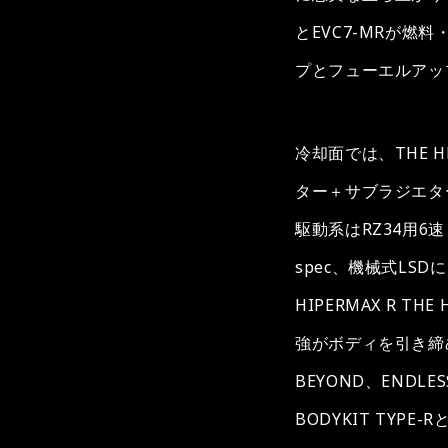
とEVC7-MRが燃
プとフューエルアッ
冷却面では、THE 
ター＋サブラジエタ
駆動系はRZ34用6速
spec、機械式L
HIPERMAX R 
強がボディを引き締め、2
BEYOND、END
BODYKIT TY