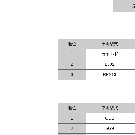
順位
車両型式
1
ガヤルド
2
L502
3
RPS13
順位
車両型式
1
GDB
2
SG9