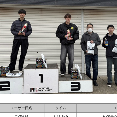
ユーザー氏名
タイム
GXPA16
1:41.849
HKSテ