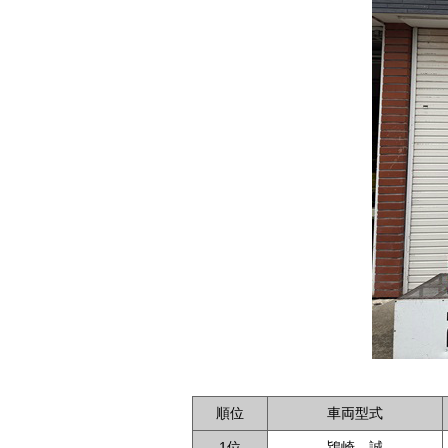
順位
車両型式
1位
鴇崎 誠