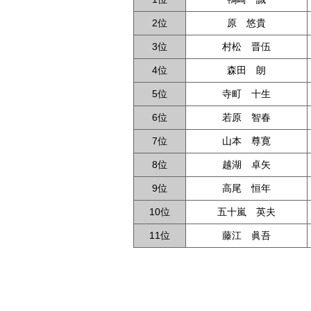
2位
原 悠貴
3位
村松 晋伍
4位
森田 朗
5位
寺町 十生
6位
若原 智春
7位
山本 尊寛
8位
越湖 卓矢
9位
高尾 恒年
10位
五十嵐 英夫
11位
藤江 眞吾