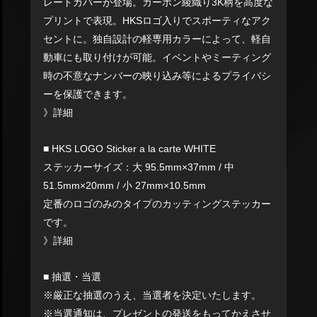
レートカバーが登場。カーボン綾織り3K柄を高度な
プリントで表現。HKSロゴ入りでスポーティなアク
セントに。独自設計の軽専用カラーによって、軽自
動車にも取り付けが可能。イベントやミーティング
時の不意なナンバーの映り込み等によるプライバシ
ーを保護できます。
》詳細
■ HKS LOGO Sticker a la carte WHITE
ステッカーサイズ：大 95.5mm×37mm / 中
51.5mm×20mm / 小 27mm×10.5mm
定番のロゴのみのタイプのカッティングステッカー
です。
》詳細
■ 抽選・当選
※厳正な抽選のうえ、当選者を決定いたします。
※当選通知は、プレゼントの発送をもってかえさせ