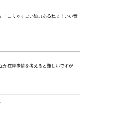
す」「こりゃすごい迫力あるねぇ！いい音
なか在庫事情を考えると難しいですが
。