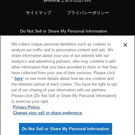
サイトマップ
プライバシーポリシー
Do Not Sell or Share My Personal Information
Copyright© 1997 HKS Co., Ltd. all rights reserved.
We collect unique personal identifiers such as cookies to
analyze our traffic and to personalize content and ads. We
share information about your use of our website with our
analytics and advertising partners, who may combine it with
other information that you have provided to them or that they
have collected from your use of their services. Please click
"
here
" to see more details about how we use cookies and
the retention period of each cookie. You have the right to opt
out of our sharing of your information with our partners.
Please click [Do Not Sell or Share My Personal Information]
to exercise your right.
Privacy Policy
Change your sell or share preference
Do Not Sell or Share My Personal Information