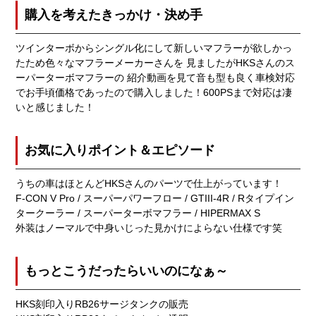
購入を考えたきっかけ・決め手
ツインターボからシングル化にして新しいマフラーが欲しかっ
たため色々なマフラーメーカーさんを 見ましたがHKSさんのス
ーパーターボマフラーの 紹介動画を見て音も型も良く車検対応
でお手頃価格であったので購入しました！600PSまで対応は凄
いと感じました！
お気に入りポイント＆エピソード
うちの車はほとんどHKSさんのパーツで仕上がっています！
F-CON V Pro / スーパーパワーフロー / GTIII-4R / Rタイプイン
タークーラー / スーパーターボマフラー / HIPERMAX S
外装はノーマルで中身いじった見かけによらない仕様です笑
もっとこうだったらいいのになぁ～
HKS刻印入りRB26サージタンクの販売