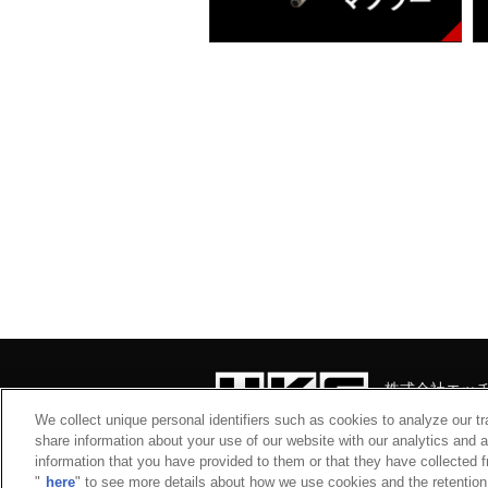
株式会社エッ
静岡県富士宮市
We collect unique personal identifiers such as cookies to analyze our t
share information about your use of our website with our analytics and 
サイトマップ
プライバ
information that you have provided to them or that they have collected f
"
here
" to see more details about how we use cookies and the retention 