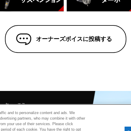
オーナーズボイスに投稿する
チ・ケー・エス
北山7181
raffic and to personalize content and ads. We
advertising partners, who may combine it with other
シーポリシー
rom your use of their services. Please click
period of each cookie. You have the right to opt