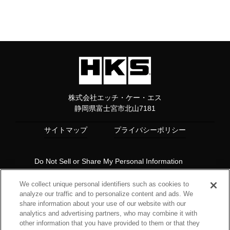
株式会社エッチ・ケー・エス
静岡県富士宮市北山7181
サイトマップ
プライバシーポリシー
Do Not Sell or Share My Personal Information
Copyright© 1997 HKS Co., Ltd. all rights reserved.
We collect unique personal identifiers such as cookies to
analyze our traffic and to personalize content and ads. We
share information about your use of our website with our
analytics and advertising partners, who may combine it with
other information that you have provided to them or that they