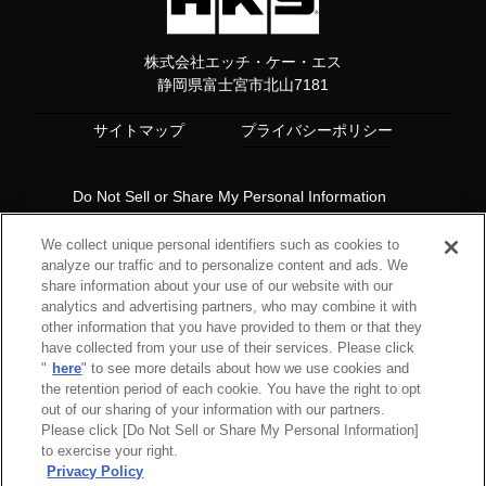
株式会社エッチ・ケー・エス
静岡県富士宮市北山7181
サイトマップ
プライバシーポリシー
Do Not Sell or Share My Personal Information
Copyright© 1997 HKS Co., Ltd. all rights reserved.
We collect unique personal identifiers such as cookies to
analyze our traffic and to personalize content and ads. We
share information about your use of our website with our
analytics and advertising partners, who may combine it with
other information that you have provided to them or that they
have collected from your use of their services. Please click
"
here
" to see more details about how we use cookies and
the retention period of each cookie. You have the right to opt
out of our sharing of your information with our partners.
Please click [Do Not Sell or Share My Personal Information]
to exercise your right.
Privacy Policy