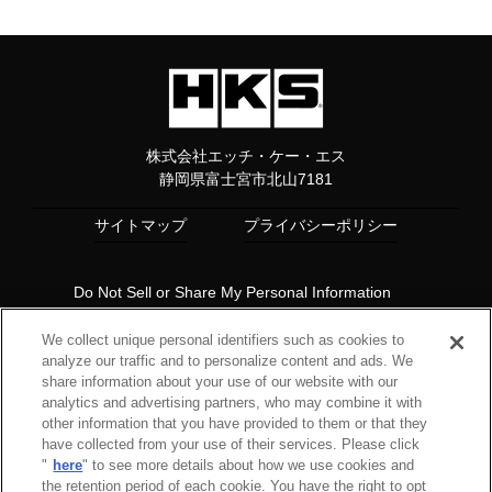
株式会社エッチ・ケー・エス
静岡県富士宮市北山7181
サイトマップ
プライバシーポリシー
Do Not Sell or Share My Personal Information
Copyright© 1997 HKS Co., Ltd. all rights reserved.
We collect unique personal identifiers such as cookies to
analyze our traffic and to personalize content and ads. We
share information about your use of our website with our
analytics and advertising partners, who may combine it with
other information that you have provided to them or that they
have collected from your use of their services. Please click
"
here
" to see more details about how we use cookies and
the retention period of each cookie. You have the right to opt