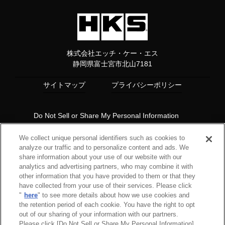
株式会社エッチ・ケー・エス
静岡県富士宮市北山7181
サイトマップ
プライバシーポリシー
Do Not Sell or Share My Personal Information
Copyright© 1997 HKS Co., Ltd. all rights reserved.
We collect unique personal identifiers such as cookies to
analyze our traffic and to personalize content and ads. We
share information about your use of our website with our
analytics and advertising partners, who may combine it with
other information that you have provided to them or that they
have collected from your use of their services. Please click
"
here
" to see more details about how we use cookies and
the retention period of each cookie. You have the right to opt
out of our sharing of your information with our partners.
Please click [Do Not Sell or Share My Personal Information]