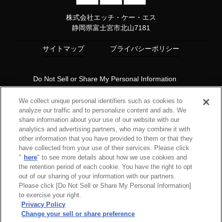
株式会社エッチ・ケー・エス
静岡県富士宮市北山7181
サイトマップ
プライバシーポリシー
Do Not Sell or Share My Personal Information
Copyright© 1997 HKS Co., Ltd. all rights reserved.
We collect unique personal identifiers such as cookies to
analyze our traffic and to personalize content and ads. We
share information about your use of our website with our
analytics and advertising partners, who may combine it with
other information that you have provided to them or that they
have collected from your use of their services. Please click
"
here
" to see more details about how we use cookies and
the retention period of each cookie. You have the right to opt
out of our sharing of your information with our partners.
Please click [Do Not Sell or Share My Personal Information]
to exercise your right.
Privacy Policy
Change your sell or share preference