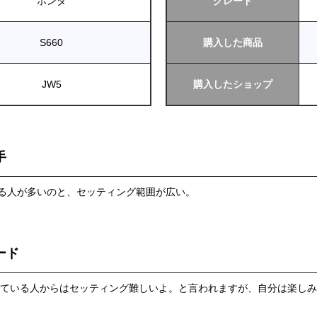
ホンダ
グレード
S660
購入した商品
JW5
購入したショップ
手
てる人が多いのと、セッティング範囲が広い。
ード
れている人からはセッティング難しいよ。と言われますが、自分は楽し