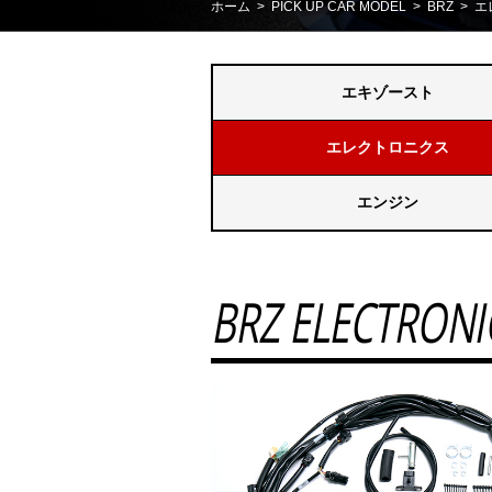
ホーム
>
PICK UP CAR MODEL
>
BRZ
> エ
エキゾースト
エレクトロニクス
エンジン
BRZ ELECTRONI