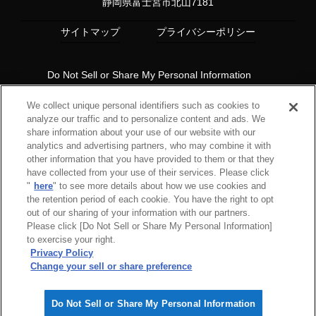
静岡県富士宮市北山7181
サイトマップ
プライバシーポリシー
Do Not Sell or Share My Personal Information
Copyright© 1997 HKS Co., Ltd. all rights reserved.
We collect unique personal identifiers such as cookies to
analyze our traffic and to personalize content and ads. We
share information about your use of our website with our
analytics and advertising partners, who may combine it with
other information that you have provided to them or that they
have collected from your use of their services. Please click
"
here
" to see more details about how we use cookies and
the retention period of each cookie. You have the right to opt
out of our sharing of your information with our partners.
Please click [Do Not Sell or Share My Personal Information]
to exercise your right.
Privacy Policy
Change your sell or share preference
Do Not Sell or Share My Personal Information