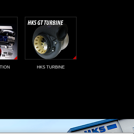
HKS TURBINE
TION