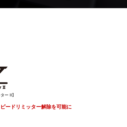
ー II】
スピードリミッター解除を可能に