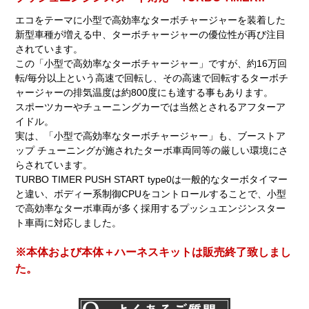
エコをテーマに小型で高効率なターボチャージャーを装着した
新型車種が増える中、ターボチャージャーの優位性が再び注目
されています。
この「小型で高効率なターボチャージャー」ですが、約16万回
転/毎分以上という高速で回転し、その高速で回転するターボチ
ャージャーの排気温度は約800度にも達する事もあります。
スポーツカーやチューニングカーでは当然とされるアフターア
イドル。
実は、「小型で高効率なターボチャージャー」も、ブーストア
ップ チューニングが施されたターボ車両同等の厳しい環境にさ
らされています。
TURBO TIMER PUSH START type0は一般的なターボタイマー
と違い、ボディー系制御CPUをコントロールすることで、小型
で高効率なターボ車両が多く採用するプッシュエンジンスター
ト車両に対応しました。
※本体および本体＋ハーネスキットは販売終了致しまし
た。