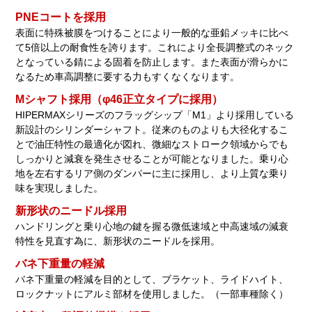
PNEコートを採用
表面に特殊被膜をつけることにより一般的な亜鉛メッキに比べ
て5倍以上の耐食性を誇ります。これにより全長調整式のネック
となっている錆による固着を防止します。また表面が滑らかに
なるため車高調整に要する力もすくなくなります。
Mシャフト採用（φ46正立タイプに採用）
HIPERMAXシリーズのフラッグシップ「M1」より採用している
新設計のシリンダーシャフト。従来のものよりも大径化するこ
とで油圧特性の最適化が図れ、微細なストローク領域からでも
しっかりと減衰を発生させることが可能となりました。乗り心
地を左右するリア側のダンパーに主に採用し、より上質な乗り
味を実現しました。
新形状のニードル採用
ハンドリングと乗り心地の鍵を握る微低速域と中高速域の減衰
特性を見直す為に、新形状のニードルを採用。
バネ下重量の軽減
バネ下重量の軽減を目的として、ブラケット、ライドハイト、
ロックナットにアルミ部材を使用しました。（一部車種除く）