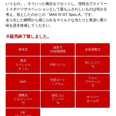
いうもの」。そういった概念をリセットし、現時点でストリー
トスポーツサスペンションとして最もふさわしいものは何かを
考え、形としたのがこの「MAX IV GT Spec-A」です。
走り出した瞬間から感じられるマイルドな当たりと奥深い乗り
味を是非体感してください。
※販売終了致しました。
減衰力
単筒式
全長調整式
30段階調整
専用
Mシャフト
スペシャル
PNEコート
*1
オイル
アルミ
可変ポート
M4P
ブラケット
システム
*2
調整式
強化ゴム
オーバー
ピロアッパー
アッパー
ホール可
*3
*4
2年