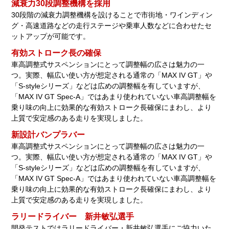
減衰力30段調整機構を採用
30段階の減衰力調整機構を設けることで市街地・ワインディン
グ・高速道路などの走行ステージや乗車人数などに合わせたセ
ットアップが可能です。
有効ストローク長の確保
車高調整式サスペンションにとって調整幅の広さは魅力の一
つ。実際、幅広い使い方が想定される通常の「MAX IV GT」や
「S-styleシリーズ」などは広めの調整幅を有していますが、
「MAX IV GT Spec-A」ではあまり使われていない車高調整幅を
乗り味の向上に効果的な有効ストローク長確保にまわし、より
上質で安定感のある走りを実現しました。
新設計バンプラバー
車高調整式サスペンションにとって調整幅の広さは魅力の一
つ。実際、幅広い使い方が想定される通常の「MAX IV GT」や
「S-styleシリーズ」などは広めの調整幅を有していますが、
「MAX IV GT Spec-A」ではあまり使われていない車高調整幅を
乗り味の向上に効果的な有効ストローク長確保にまわし、より
上質で安定感のある走りを実現しました。
ラリードライバー 新井敏弘選手
開発テストではラリードライバー・新井敏弘選手にご協力いた