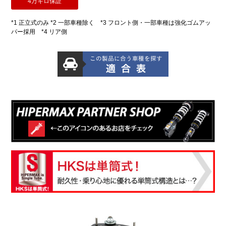
4万キロ保証
*1 正立式のみ *2 一部車種除く *3 フロント側・一部車種は強化ゴムアッ
パー採用 *4 リア側