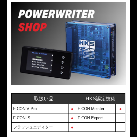
取扱い品
HKS認定技術
F-CON V Pro
●
F-CON Meister
●
F-CON iS
●
F-CON Expert
フラッシュエディター
●