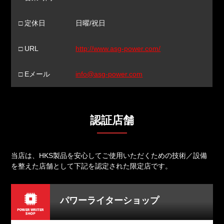
□ 定休日
日曜/祝日
□ URL
http://www.asg-power.com/
□ Eメール
info@asg-power.com
認証店舗
当店は、HKS製品を安心してご使用いただくための技術／設備
を整えた店舗として
下記を認定された限定店です。
パワーライターショップ