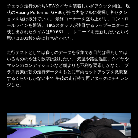
チェック走行ののちNEWタイヤを装着しいざアタック開始。
現
状のRacing Performer GR86が持つ力をフルに発揮し各セクシ
ョンを駆け抜けていく。
最終コーナーを立ち上がり、コントロ
ールラインを通過。
HKSスタッフが注目するラップモニターに
映し出されたタイムは59.631…。
レコードを更新したいという
思いは0.03秒の差に打ち砕かれた。
走行テストとしては多くのデータを収集でき目的は果たしては
いるもののやはり数字は残したい。
気温や路面温度、タイヤや
マシンのコンディションなど朝よりも不利な要素しかなく、
プ
ラス要素は朝の走行データをもとに車両セットアップを微調整
するくらいしかない中で
午後の走行枠で再アタックにチャレン
ジした。