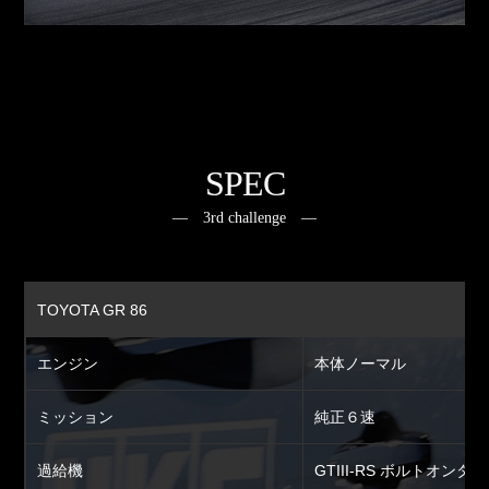
SPEC
― 3rd challenge ―
TOYOTA GR 86
エンジン
本体ノーマル
ミッション
純正６速
過給機
GTIII-RS ボルトオンタ