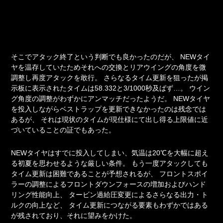
そこでアタック終了という判断でも良かったのだが、
NEWタイ
ヤを温存していたためそれへの交換とリアウイングの角度を微
調整し再度アタックを敢行。
さらなるタイム更新を狙ったが掲
示板に表示されたタイムは58.332と3/1000秒及ばず…。
ウイン
グ角度の調整がわずかにアンマッチだったようだ。
NEWタイヤ
を投入しながらベストラップを更新できなかったのは残念では
あるが、
それは現状のタイムが現仕様にて出し得る上限値に近
づいていることの証でもあった。
NEWタイヤはすでに投入してしまい、気温は20℃を大幅に超え
る初夏を思わせるような厳しい条件。
もう一度アタックしても
タイム更新は困難であることが予想されるが、
フロントスポイ
ラーの調整によるフロントダウンフォースの増加およびハンド
リング性能向上、
タービン過給圧変更によるさらなる出力・ト
ルクの向上など、
タイム更新につながる要素もわずかではある
が残されており、それに望みをかけた。