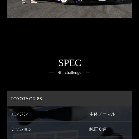
SPEC
― 4th challenge ―
TOYOTA GR 86
エンジン
本体ノーマル
ミッション
純正６速