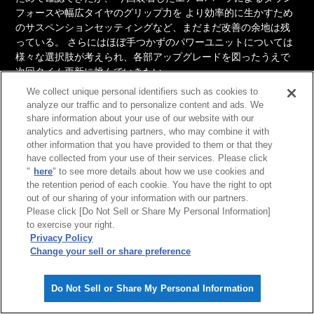
フォースや幅広タイヤのグリップ力を
より効率的に生かすため
のサスペンションセッティングなど、まだまだ改善の余地は残
っている。
さらにはほぼ手つかずのパワーユニットについては
様々な選択肢が考えられ、各部アップグレードを図ったうえで
次回タイム更新に挑んでいきたい。
We collect unique personal identifiers such as cookies to
analyze our traffic and to personalize content and ads. We
share information about your use of our website with our
analytics and advertising partners, who may combine it with
other information that you have provided to them or that they
have collected from your use of their services. Please click
"
here
" to see more details about how we use cookies and
the retention period of each cookie. You have the right to opt
out of our sharing of your information with our partners.
Please click [Do Not Sell or Share My Personal Information]
to exercise your right.
Privacy Policy
Change your sell or share preference
Do Not Sell or Share My Personal Information