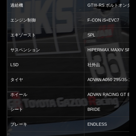
過給機
GTIII-RS ボルトオンタ
エンジン制御
F-CON iS+EVC7
エキゾースト
SPL
サスペンション
HIPERMAX MAXIV SP S
LSD
社外品
タイヤ
ADVAN A050 295/35-18 
ホイール
ADVAN RACING GT BE
シート
BRIDE
ブレーキ
ENDLESS