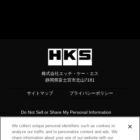
株式会社エッチ・ケー・エス
静岡県富士宮市北山7181
サイトマップ
プライバシーポリシー
Do Not Sell or Share My Personal Information
Copyright© 1997 HKS Co., Ltd. all rights reserved.
We collect unique personal identifiers such as cookies to
analyze our traffic and to personalize content and ads. We
share information about your use of our website with our