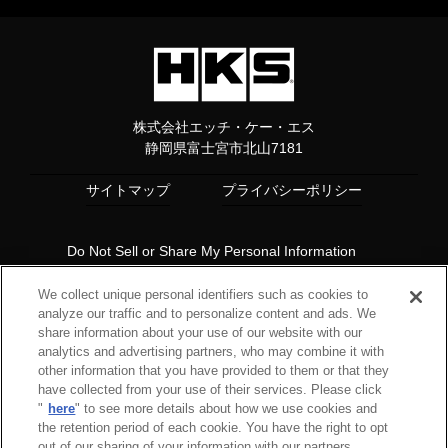
株式会社エッチ・ケー・エス
静岡県富士宮市北山7181
サイトマップ
プライバシーポリシー
Do Not Sell or Share My Personal Information
Copyright© 1997 HKS Co., Ltd. all rights reserved.
We collect unique personal identifiers such as cookies to
analyze our traffic and to personalize content and ads. We
share information about your use of our website with our
analytics and advertising partners, who may combine it with
other information that you have provided to them or that they
have collected from your use of their services. Please click
"
here
" to see more details about how we use cookies and
the retention period of each cookie. You have the right to opt
out of our sharing of your information with our partners.