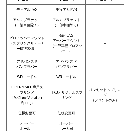
デュアルPVS
デュアルPVS
－
アルミブラケット
アルミブラケット
－
(一部車種除く)
(一部車種除く)
強化ゴム
ピロアッパーマウント
アッパーマウント
（スプリングリテーナ
－
（一部車種ピロアッ
ー標準装備）
パー）
アドバンスド
アドバンスド
－
バンプラバー
バンプラバー
WRニードル
WRニードル
－
HIPERMAX R専用ス
オフセットスプリン
プリング
HKSオリジナルスプ
グ
LVS(Low Vibration
リング
（フロントのみ）
Spring)
仕様変更可
仕様変更可
－
オーバー
オーバー
－
ホール可
ホール可