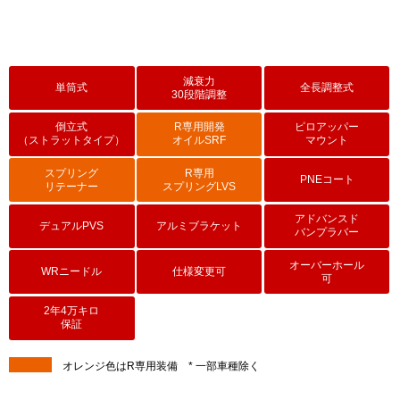
減衰力
単筒式
全長調整式
30段階調整
倒立式
R専用開発
ピロアッパー
（ストラットタイプ）
オイルSRF
マウント
スプリング
R専用
PNEコート
リテーナー
スプリングLVS
アドバンスド
デュアルPVS
アルミブラケット
バンプラバー
オーバーホール
WRニードル
仕様変更可
可
2年4万キロ
保証
オレンジ色はR専用装備 * 一部車種除く