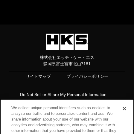
株式会社エッチ・ケー・エス
静岡県富士宮市北山7181
サイトマップ
プライバシーポリシー
Do Not Sell or Share My Personal Information
Copyright© 1997 HKS Co., Ltd. all rights reserved.
We collect unique personal identifiers such as cookies to
analyze our traffic and to personalize content and ads. We
share information about your use of our website with our
analytics and advertising partners, who may combine it with
other information that you have provided to them or that they