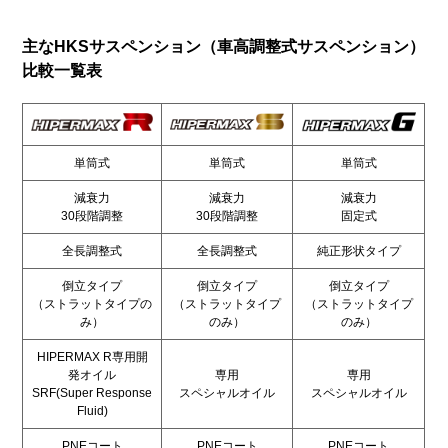
主なHKSサスペンション（車高調整式サスペンション）
比較一覧表
単筒式
単筒式
単筒式
減衰力
減衰力
減衰力
30段階調整
30段階調整
固定式
全長調整式
全長調整式
純正形状タイプ
倒立タイプ
倒立タイプ
倒立タイプ
（ストラットタイプの
（ストラットタイプ
（ストラットタイプ
み）
のみ）
のみ）
HIPERMAX R専用開
発オイル
専用
専用
SRF(Super Response
スペシャルオイル
スペシャルオイル
Fluid)
PNEコート
PNEコート
PNEコート