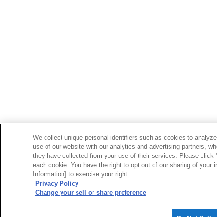
We collect unique personal identifiers such as cookies to analyze
use of our website with our analytics and advertising partners, w
they have collected from your use of their services. Please click 
each cookie. You have the right to opt out of our sharing of your 
Information] to exercise your right.
Privacy Policy
Change your sell or share preference