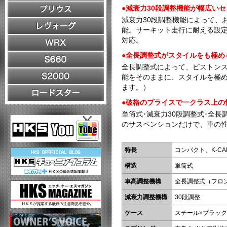
●減衰力30段調整機能が幅広い
減衰力30段調整機能によって、
能。サーキット走行に耐える設
対応。
●全長調整式がスタイルをも極め
全長調整式によって、ピストン
能をそのままに、スタイルを極
ます。）
●破格のプライスで一クラス上の
単筒式･減衰力30段調整式･全
のサスペンションだけで、車の
特長
コンパクト、K-C
構造
単筒式
車高調整機構
全長調整式（フロ
減衰力調整機構
30段調整
ケース
スチール×ブラッ