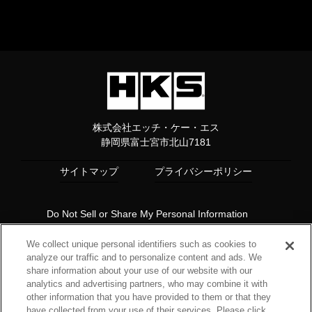
株式会社エッチ・ケー・エス
静岡県富士宮市北山7181
サイトマップ
プライバシーポリシー
Do Not Sell or Share My Personal Information
Copyright© 1997 HKS Co., Ltd. all rights reserved.
We collect unique personal identifiers such as cookies to
analyze our traffic and to personalize content and ads. We
share information about your use of our website with our
analytics and advertising partners, who may combine it with
other information that you have provided to them or that they
have collected from your use of their services. Please click