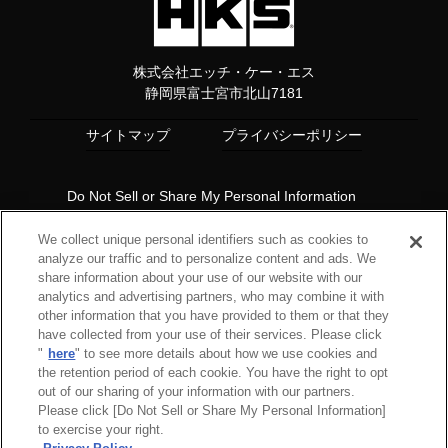
株式会社エッチ・ケー・エス
静岡県富士宮市北山7181
サイトマップ
プライバシーポリシー
Do Not Sell or Share My Personal Information
Copyright© 1997 HKS Co., Ltd. all rights reserved.
We collect unique personal identifiers such as cookies to
analyze our traffic and to personalize content and ads. We
share information about your use of our website with our
analytics and advertising partners, who may combine it with
other information that you have provided to them or that they
have collected from your use of their services. Please click
"
here
" to see more details about how we use cookies and
the retention period of each cookie. You have the right to opt
out of our sharing of your information with our partners.
Please click [Do Not Sell or Share My Personal Information]
to exercise your right.